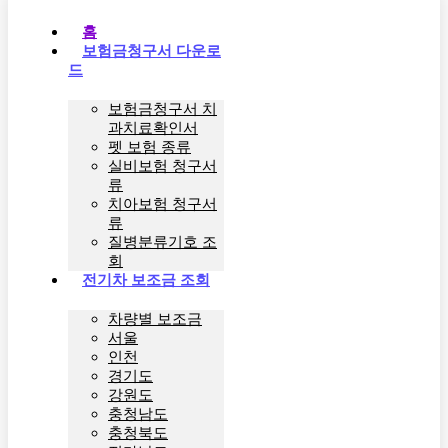
홈
보험금청구서 다운로
드
보험금청구서 치
과치료확인서
펫 보험 종류
실비보험 청구서
류
치아보험 청구서
류
질병분류기호 조
회
전기차 보조금 조회
차량별 보조금
서울
인천
경기도
강원도
충청남도
충청북도