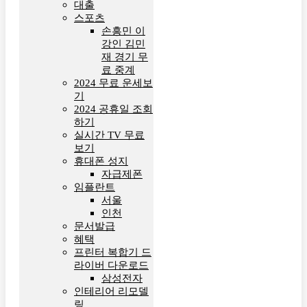
대출
스포츠
손흥민 이
강인 김민
재 경기 무
료 중계
2024 무료 운세보
기
2024 공휴일 조회
하기
실시간 TV 무료
보기
휴대폰 성지
자급제폰
임플란트
서울
인천
문서발급
혜택
프린터 복합기 드
라이버 다운로드
삼성전자
인테리어 리모델
링