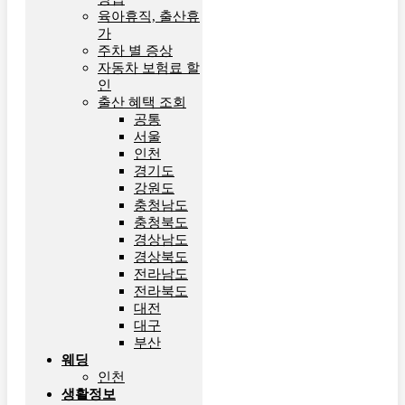
육아휴직, 출산휴
가
주차 별 증상
자동차 보험료 할
인
출산 혜택 조회
공통
서울
인천
경기도
강원도
충청남도
충청북도
경상남도
경상북도
전라남도
전라북도
대전
대구
부산
웨딩
인천
생활정보