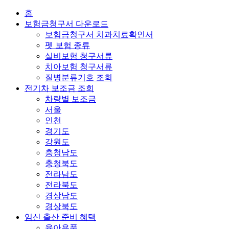
홈
보험금청구서 다운로드
보험금청구서 치과치료확인서
펫 보험 종류
실비보험 청구서류
치아보험 청구서류
질병분류기호 조회
전기차 보조금 조회
차량별 보조금
서울
인천
경기도
강원도
충청남도
충청북도
전라남도
전라북도
경상남도
경상북도
임신 출산 준비 혜택
육아용품