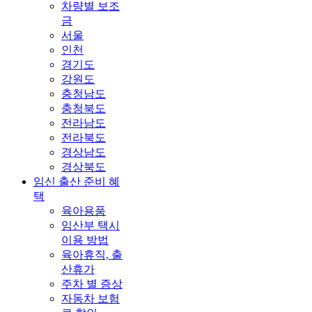
차량별 보조
금
서울
인천
경기도
강원도
충청남도
충청북도
전라남도
전라북도
경상남도
경상북도
임신 출산 준비 혜
택
육아용품
임산부 택시
이용 방법
육아휴직, 출
산휴가
주차 별 증상
자동차 보험