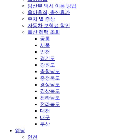
임산부 택시 이용 방법
육아휴직, 출산휴가
주차 별 증상
자동차 보험료 할인
출산 혜택 조회
공통
서울
인천
경기도
강원도
충청남도
충청북도
경상남도
경상북도
전라남도
전라북도
대전
대구
부산
웨딩
인천