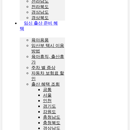
전라남도
전라북도
경상남도
경상북도
임신 출산 준비 혜
택
육아용품
임산부 택시 이용
방법
육아휴직, 출산휴
가
주차 별 증상
자동차 보험료 할
인
출산 혜택 조회
공통
서울
인천
경기도
강원도
충청남도
충청북도
경상남도