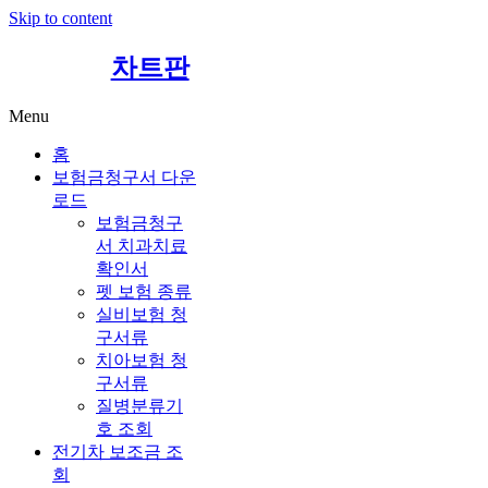
Skip to content
차트판
Menu
홈
보험금청구서 다운
로드
보험금청구
서 치과치료
확인서
펫 보험 종류
실비보험 청
구서류
치아보험 청
구서류
질병분류기
호 조회
전기차 보조금 조
회