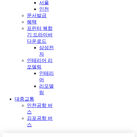
서울
인천
문서발급
혜택
프린터 복합
기 드라이버
다운로드
삼성전
자
인테리어 리
모델링
인테리
어
리모델
링
대중교통
인천공항 버
스
김포공항 버
스