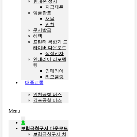
휴대폰 성지
자급제폰
임플란트
서울
인천
문서발급
혜택
프린터 복합기 드
라이버 다운로드
삼성전자
인테리어 리모델
링
인테리어
리모델링
대중교통
인천공항 버스
김포공항 버스
Menu
홈
보험금청구서 다운로드
보험금청구서 치