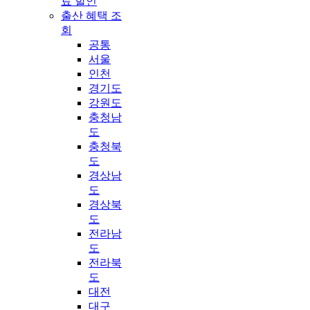
료 할인
출산 혜택 조
회
공통
서울
인천
경기도
강원도
충청남
도
충청북
도
경상남
도
경상북
도
전라남
도
전라북
도
대전
대구