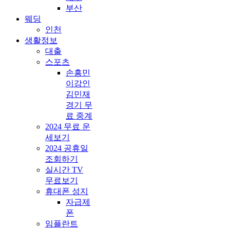
부산
웨딩
인천
생활정보
대출
스포츠
손흥민
이강인
김민재
경기 무
료 중계
2024 무료 운
세보기
2024 공휴일
조회하기
실시간 TV
무료보기
휴대폰 성지
자급제
폰
임플란트